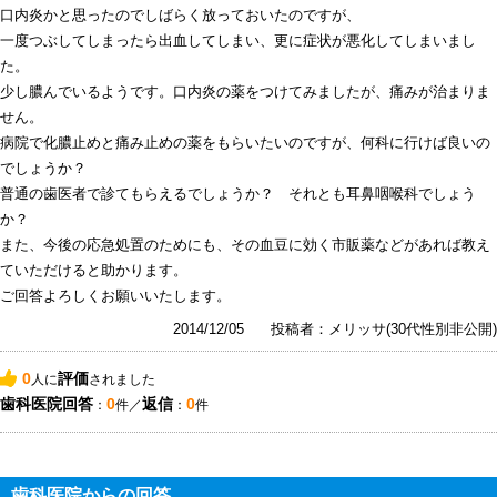
口内炎かと思ったのでしばらく放っておいたのですが、
一度つぶしてしまったら出血してしまい、更に症状が悪化してしまいまし
た。
少し膿んでいるようです。口内炎の薬をつけてみましたが、痛みが治まりま
せん。
病院で化膿止めと痛み止めの薬をもらいたいのですが、何科に行けば良いの
でしょうか？
普通の歯医者で診てもらえるでしょうか？ それとも耳鼻咽喉科でしょう
か？
また、今後の応急処置のためにも、その血豆に効く市販薬などがあれば教え
ていただけると助かります。
ご回答よろしくお願いいたします。
2014/12/05
投稿者：メリッサ(30代性別非公開)
0
評価
人に
されました
歯科医院回答
0
返信
0
：
件／
：
件
歯科医院からの回答