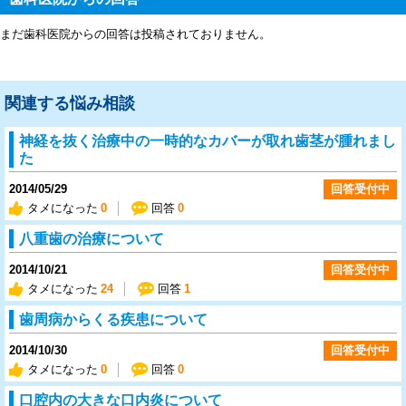
まだ歯科医院からの回答は投稿されておりません。
関連する悩み相談
神経を抜く治療中の一時的なカバーが取れ歯茎が腫れまし
た
2014/05/29
回答受付中
タメになった
0
回答
0
八重歯の治療について
2014/10/21
回答受付中
タメになった
24
回答
1
歯周病からくる疾患について
2014/10/30
回答受付中
タメになった
0
回答
0
口腔内の大きな口内炎について