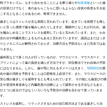
時ブラキシズム」もすり合わせることによる擦り減りや
知覚過敏
といった歯
の症状だけでなく、体のあちらこちらに思いもよらない症状や疾患を引き起
こす元となることがあるため、軽視できません。
歯ぎしりはストレスが主な原因と言われています。起きている状態でも悔し
いと言った感情で歯を噛みしめたりしますが、睡眠中にもこれが行われ、歯
を噛みしめることでストレスを緩和していると言われています。また、かみ
合わせや内臓疾患によるものもあると言われていますが、諸説はまだはっき
りとメカニズムが解明されておらず、治療方法も予防法もいまだ完全ではあ
りません。
歯科医などで多くの人が行っているのが、マウスピース、マウスガード、ス
プリントによって歯の負担を減らす方法ですが、対症療法でそれ自体の予防
にはなりません。しかし、歯や顎に与えるダメージは大きく、
顎関節症
の悪
化や歯の消耗を予防することは口腔衛生上必須です。また、マウスピースの
安心感が歯ぎしりを緩和するとも考えられています。 その他にも歯並びの矯
正や逆流性食道炎など内臓疾患の治療によって緩和させる方法などもあり、
ひとつに絞るのではなくいろいろな予防法や治療を合わせて使っていきま
す。
ストレスを緩和し、リラックスするための自己暗示法まである歯ぎしり治