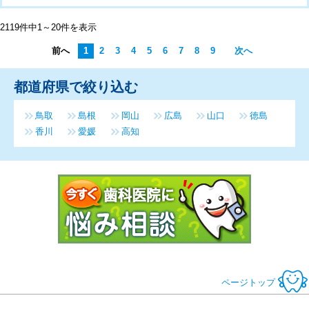
2119件中1～20件を表示
前へ
1
2
3
4
5
6
7
8
9
次へ
都道府県で絞り込む
鳥取
島根
岡山
広島
山口
徳島
香川
愛媛
高知
今すぐ歯科医
ページトップ