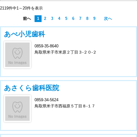
2119件中1～20件を表示
前へ
1
2
3
4
5
6
7
8
9
次へ
あべ小児歯科
0859-35-8640
鳥取県米子市米原２丁目３-２０-２
あさくら歯科医院
0859-34-5624
鳥取県米子市西福原５丁目８-１７