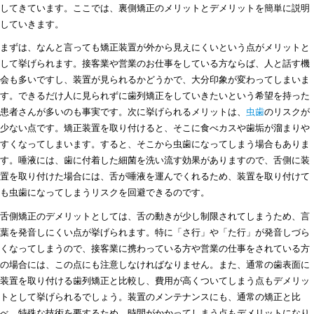
してきています。ここでは、裏側矯正のメリットとデメリットを簡単に説明
していきます。
まずは、なんと言っても矯正装置が外から見えにくいという点がメリットと
して挙げられます。接客業や営業のお仕事をしている方ならば、人と話す機
会も多いですし、装置が見られるかどうかで、大分印象が変わってしまいま
す。できるだけ人に見られずに歯列矯正をしていきたいという希望を持った
患者さんが多いのも事実です。次に挙げられるメリットは、
虫歯
のリスクが
少ない点です。矯正装置を取り付けると、そこに食べカスや歯垢が溜まりや
すくなってしまいます。すると、そこから虫歯になってしまう場合もありま
す。唾液には、歯に付着した細菌を洗い流す効果がありますので、舌側に装
置を取り付けた場合には、舌が唾液を運んでくれるため、装置を取り付けて
も虫歯になってしまうリスクを回避できるのです。
舌側矯正のデメリットとしては、舌の動きが少し制限されてしまうため、言
葉を発音しにくい点が挙げられます。特に「さ行」や「た行」が発音しづら
くなってしまうので、接客業に携わっている方や営業の仕事をされている方
の場合には、この点にも注意しなければなりません。また、通常の歯表面に
装置を取り付ける歯列矯正と比較し、費用が高くついてしまう点もデメリッ
トとして挙げられるでしょう。装置のメンテナンスにも、通常の矯正と比
べ、特殊な技術を要するため、時間がかかってしまう点もデメリットになり