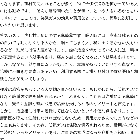
くなります。歯科で使われることが多く、特に子供や痛みを怖がっている人
にはお勧めです。「そんな麻酔聞いたことが無い」という人もいるかと思い
ますので、ここでは、笑気ガスの効果や費用などについて、簡単に説明して
いきたいと思います。
笑気ガスは、少し甘い匂いのする麻酔薬です。吸入時には、意識は残るもの
の自力では動けなくなる人から、眠ってしまう人、稀に全く効かない人もい
るなど、効果には個人差があります。歯の治療を怖がっている人には、精神
が安定するという効果もあり、痛みを感じなくなるという効果もあります。
しかしながら、効き目にムラがあったり、意識が残っていたりする点など、
治療に不向きな要素もあるため、利用する際には掛かり付けの歯科医師と相
談した方が良いでしょう。
極度の恐怖をもっている人や効き目が無い人は、もしかしたら、笑気ガスで
はなく静脈内沈静を勧められるかもしれません。こちらは注射による麻酔に
なり、完全に意識が無い状態で治療を受けられるのがメリットと言えます。
しかし、治療後には車を運転してはならないという不便な点もありますし、
麻酔医を呼んで注射しなければならないため、費用がかさんでしまうなどの
欠点もあります。その点、笑気ガスは保険が適応されるため、費用が少なく
て済むといったメリットがあり、ご自身の希望に沿った利用をお勧めしま
す。