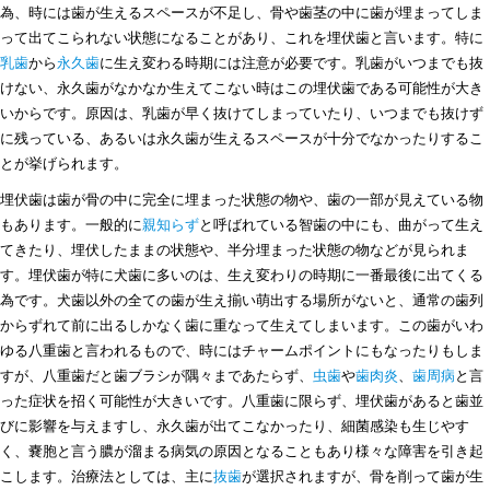
為、時には歯が生えるスペースが不足し、骨や歯茎の中に歯が埋まってしま
って出てこられない状態になることがあり、これを埋伏歯と言います。特に
乳歯
から
永久歯
に生え変わる時期には注意が必要です。乳歯がいつまでも抜
けない、永久歯がなかなか生えてこない時はこの埋伏歯である可能性が大き
いからです。原因は、乳歯が早く抜けてしまっていたり、いつまでも抜けず
に残っている、あるいは永久歯が生えるスペースが十分でなかったりするこ
とが挙げられます。
埋伏歯は歯が骨の中に完全に埋まった状態の物や、歯の一部が見えている物
もあります。一般的に
親知らず
と呼ばれている智歯の中にも、曲がって生え
てきたり、埋伏したままの状態や、半分埋まった状態の物などが見られま
す。埋伏歯が特に犬歯に多いのは、生え変わりの時期に一番最後に出てくる
為です。犬歯以外の全ての歯が生え揃い萌出する場所がないと、通常の歯列
からずれて前に出るしかなく歯に重なって生えてしまいます。この歯がいわ
ゆる八重歯と言われるもので、時にはチャームポイントにもなったりもしま
すが、八重歯だと歯ブラシが隅々まであたらず、
虫歯
や
歯肉炎
、
歯周病
と言
った症状を招く可能性が大きいです。八重歯に限らず、埋伏歯があると歯並
びに影響を与えますし、永久歯が出てこなかったり、細菌感染も生じやす
く、嚢胞と言う膿が溜まる病気の原因となることもあり様々な障害を引き起
こします。治療法としては、主に
抜歯
が選択されますが、骨を削って歯が生