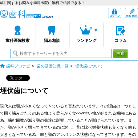
歯に関するお悩みを歯科医院に無料で相談できる！
歯科プロナビ
ログイン
歯科医院検索
悩み相談
ランキング
コラム
検索
歯科プロナビ
>
歯の基礎知識一覧
>
埋伏歯について
埋伏歯について
現代人は顎が小さくなってきていると言われています。その理由の一つとし
て固く噛みごたえのある物より柔らかく食べやすい物が好まれる傾向にある
為、噛む回数が減り顎の発達に影響していることが挙げられています。ま
た、顎が小さく弱ってきているのに対し、昔に比べ栄養状態も良くなり歯も
大きくなっている為、歯と顎のアンバランス状態になってきています。その