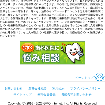
渦潮でも有名で、橋や船から見るツアーなどが人気となっています。日本の絶景にも選ば
れており、多くの方が毎年観光にやってきます。中心部には学校や商業施設、病院施設な
どが立ち並んでおり、地域の方が利用しています。もちろん歯科医院も多く、歯に関する
健康もしっかり守れます。痛くない治療やインフォームドコンセントは近年の歯科医院に
求められているものです。それらの患者のニーズに応えて、痛くない麻酔や掘削設備を導
入している歯科医院も多くなっています。徳島県の歯科医師は地元育ちの方も多く、地域
の人に貢献したいと思っている方が多いです。だからこそ患者の立場に立った治療を心が
けている歯科医院も多くなっています。近年は説明と合意を行ってから治療に入る歯科医
院がほとんどなので、信頼のおける歯科医院が徳島県にも増えています。徳島県では地域
の方に耳を傾けて、その人が望んでいる最良の選択を行い、治療を勧めていく医院が多い
ので安心です。
今すぐ歯科医
ページトップ
お問い合わせ
運営会社概要
利用規約
プライバシーポリシー
サイトマップ
無料会員登録
掲載希望お問い合わせ
Copyright (C) 2016 - 2026 GMO Internet, Inc. All Rights Reserved.