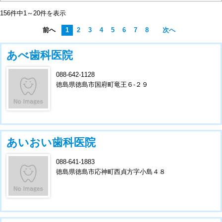
156件中1～20件を表示
前へ
1
2
3
4
5
6
7
8
次へ
あべ歯科医院
088-642-1128
徳島県徳島市国府町竜王６-２９
あいおい歯科医院
088-641-1883
徳島県徳島市応神町西貞方字小島４８