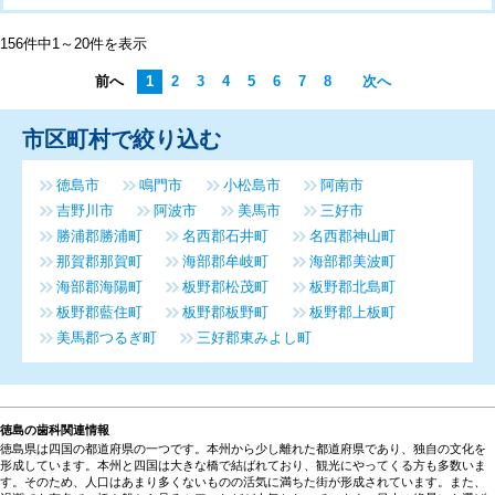
156件中1～20件を表示
前へ
1
2
3
4
5
6
7
8
次へ
市区町村で絞り込む
徳島市
鳴門市
小松島市
阿南市
吉野川市
阿波市
美馬市
三好市
勝浦郡勝浦町
名西郡石井町
名西郡神山町
那賀郡那賀町
海部郡牟岐町
海部郡美波町
海部郡海陽町
板野郡松茂町
板野郡北島町
板野郡藍住町
板野郡板野町
板野郡上板町
美馬郡つるぎ町
三好郡東みよし町
徳島の歯科関連情報
徳島県は四国の都道府県の一つです。本州から少し離れた都道府県であり、独自の文化を
形成しています。本州と四国は大きな橋で結ばれており、観光にやってくる方も多数いま
す。そのため、人口はあまり多くないものの活気に満ちた街が形成されています。また、