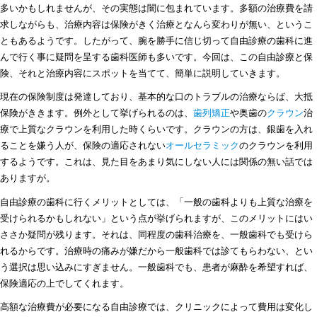
多いかもしれませんが、その実態は闇に包まれています。多額の治療費を請
求しながらも、治療内容は保険がきく治療となんら変わりが無い、というこ
ともあるようです。したがって、腕を勝手に信じ切って自由診療の歯科に進
んで行く事に疑問を呈する歯科医師も多いです。今回は、この自由診療と保
険、それと治療内容にスポットを当てて、簡単に説明していきます。
現在の保険制度は発達しており、基本的な口のトラブルの治療ならば、大抵
保険がききます。例外として挙げられるのは、
歯列矯正
や奥歯の
クラウン
治
療で上質なクラウンを利用した時くらいです。クラウンの方は、銀歯を入れ
ることを嫌う人が、保険の適応されない
オールセラミック
のクラウンを利用
するようです。これは、見た目をあまり気にしない人には関係の無い話では
ありますが。
自由診療の歯科に行くメリットとしては、「一般の歯科よりも上質な治療を
受けられるかもしれない」という点が挙げられますが、このメリットにはい
ささか疑問が残ります。それは、同程度の歯科治療を、一般歯科でも受けら
れるからです。治療時の痛みが嫌だから一般歯科では診てもらわない、とい
う選択は思い込みにすぎません。一般歯科でも、患者が麻酔を希望すれば、
保険適応の上でしてくれます。
高額な治療費が必要になる自由診療では、クリニックによって費用は変化し