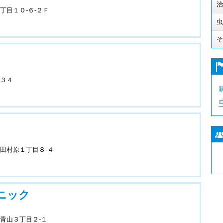
治
丁目１０-６-２Ｆ
虫
そ
３４
田村原１丁目８-４
ニック
青山３丁目２-１