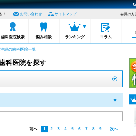
る！
お問い合わせ
サイトマップ
会員の方
プロナビ
歯科医院検索
悩み相談
ランキング
コラム
・沖縄の歯科医院一覧
歯科医院を探す
▼
前へ
1
2
3
4
5
6
7
8
9
次へ