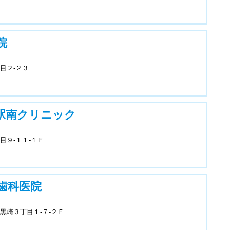
院
目２-２３
駅南クリニック
目９-１１-１Ｆ
歯科医院
黒崎３丁目１-７-２Ｆ