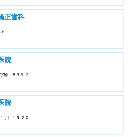
矯正歯科
-８
医院
字鯰１８３６-２
医院
１丁目１９-２０