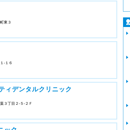
町東３
１-１６
ティデンタルクリニック
葉３丁目２-５-２Ｆ
ニック