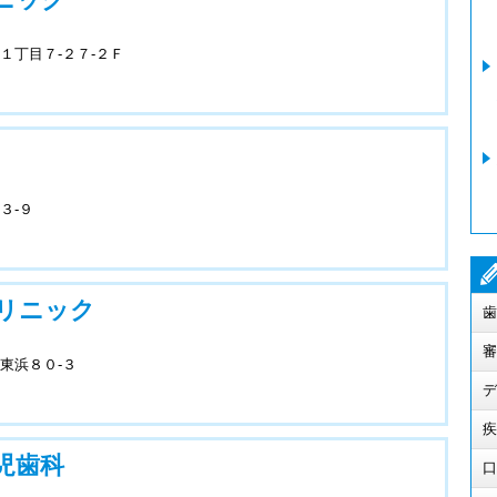
１丁目７-２７-２Ｆ
３-９
リニック
歯
審
東浜８０-３
デ
疾
児歯科
口