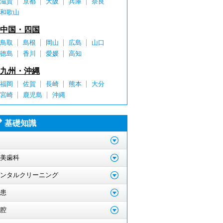
滋賀
京都
大阪
兵庫
奈良
和歌山
中国・四国
鳥取
島根
岡山
広島
山口
徳島
香川
愛媛
高知
九州・沖縄
福岡
佐賀
長崎
熊本
大分
宮崎
鹿児島
沖縄
基礎知識
美歯科
ンタルクリーニング
患
腔