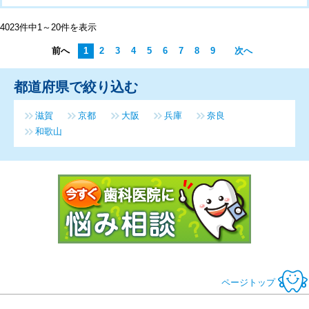
4023件中1～20件を表示
前へ
1
2
3
4
5
6
7
8
9
次へ
都道府県で絞り込む
滋賀
京都
大阪
兵庫
奈良
和歌山
今すぐ歯科医
ページトップ