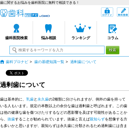
歯に関するお悩みを歯科医院に無料で相談できる！
歯科プロナビ
ログイン
歯科医院検索
悩み相談
ランキング
コラム
検索
歯科プロナビ
>
歯の基礎知識一覧
>
過剰歯について
過剰歯について
歯は基本的に、
乳歯
と
永久歯
の2種類に分けられますが、例外の歯を持って
いる人もいます。規定の本数以上の余分な歯は過剰歯と呼ばれます。この歯
は他の健康な歯を傷つけたりするなどの悪影響を及ぼす可能性があることか
ら、
抜歯
することが勧められています。抜歯と言えば
親知らず
を想像する方
も多いかと思いますが、親知らずは永久歯に分類されるため過剰歯には含ま