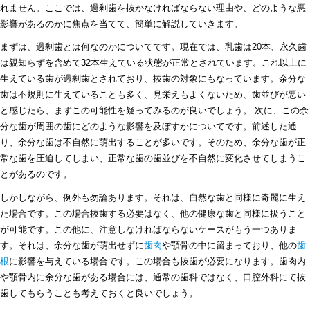
れません。ここでは、過剰歯を抜かなければならない理由や、どのような悪
影響があるのかに焦点を当てて、簡単に解説していきます。
まずは、過剰歯とは何なのかについてです。現在では、乳歯は20本、永久歯
は親知らずを含めて32本生えている状態が正常とされています。これ以上に
生えている歯が過剰歯とされており、抜歯の対象にもなっています。余分な
歯は不規則に生えていることも多く、見栄えもよくないため、歯並びが悪い
と感じたら、まずこの可能性を疑ってみるのが良いでしょう。 次に、この余
分な歯が周囲の歯にどのような影響を及ぼすかについてです。前述した通
り、余分な歯は不自然に萌出することが多いです。そのため、余分な歯が正
常な歯を圧迫してしまい、正常な歯の歯並びを不自然に変化させてしまうこ
とがあるのです。
しかしながら、例外も勿論あります。それは、自然な歯と同様に奇麗に生え
た場合です。この場合抜歯する必要はなく、他の健康な歯と同様に扱うこと
が可能です。この他に、注意しなければならないケースがもう一つありま
す。それは、余分な歯が萌出せずに
歯肉
や顎骨の中に留まっており、他の
歯
根
に影響を与えている場合です。この場合も抜歯が必要になります。歯肉内
や顎骨内に余分な歯がある場合には、通常の歯科ではなく、口腔外科にて抜
歯してもらうことも考えておくと良いでしょう。