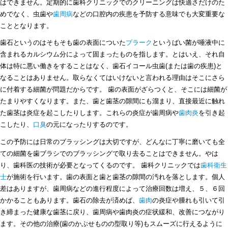
はできません。定期的に歯科クリニックでのクリーニングは快適さだけのた
めでなく、虫歯や
歯周病
などの口腔内の疾患を予防する意味でも大変重要な
こととなります。
歯石というのはそもそも歯の表面についた
プラーク
というばい菌が唾液中に
含まれるカルシウム分によって固まったものを指します。とはいえ、それ自
体は特に悪い働きをすることはなく、歯石イコール虫歯(または歯の疾患)と
なることはありません。取らなくてはいけないと言われる理由はそこにさら
に付着する細菌が問題だからです。 歯の表面がざらつくと、そこには細菌が
たまりやすくなります。また、歯と歯茎の隙間にも溜まり、直接最近に触れ
た歯茎は炎症を起こしたりします。これらの炎症が歯周病や
歯肉炎
を引き起
こしたり、
口臭
の元になったりするのです。
この予防には日常のブラッシングは大切ですが、どんなに丁寧に磨いても全
ての細菌を歯ブラシでのブラッシングで取り去ることはできません。やは
り、歯科医の技術が必要となってくるのです。 歯科クリニックでは
歯科衛生
士
が施術を行います。歯の表面と歯と歯茎の隙間の汚れを落とします。個人
差はありますが、歯周病などの進行程度によって治療回数は増え、５、６回
かかることもあります。歯石の除去が済めば、
歯肉
の炎症や腫れも引いて引
き締まった健康な歯茎に戻り、歯周病や歯肉炎の症状緩和、改善につながり
ます。その他の治療(歯のかぶせものの型取り等)もスムーズに行えるように