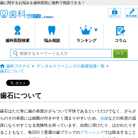
歯に関するお悩みを歯科医院に無料で相談できる！
歯科プロナビ
ログイン
歯科医院検索
悩み相談
ランキング
コラム
検索
歯科プロナビ
>
デンタルクリーニングの基礎知識一覧
>
歯石について
歯石について
歯石はただ単に歯の表面がざらついて不快であるというだけでなく、ざらざ
らのその表面には細菌が付きやすく溜まりやすいため、
虫歯
などの疾患の温
床になりやすくなる危険性を持っています。自然に溶けたり、はがれたりす
ることもなく、毎日行う普通の歯ブラシでの
ブラッシング
では除去すること