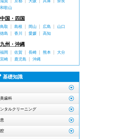
滋賀
京都
大阪
兵庫
奈良
和歌山
中国・四国
鳥取
島根
岡山
広島
山口
徳島
香川
愛媛
高知
九州・沖縄
福岡
佐賀
長崎
熊本
大分
宮崎
鹿児島
沖縄
基礎知識
美歯科
ンタルクリーニング
患
腔