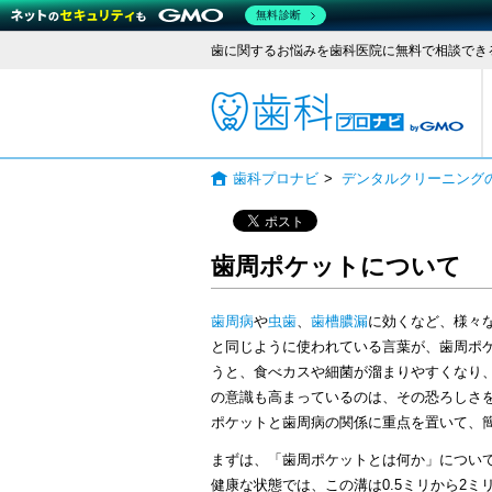
無料診断
歯に関するお悩みを歯科医院に無料で相談でき
歯科
歯科プロナビ
>
デンタルクリーニング
歯周ポケットについて
歯周病
や
虫歯
、
歯槽膿漏
に効くなど、様々
と同じように使われている言葉が、歯周ポ
うと、食べカスや細菌が溜まりやすくなり
の意識も高まっているのは、その恐ろしさ
ポケットと歯周病の関係に重点を置いて、
まずは、「歯周ポケットとは何か」につい
健康な状態では、この溝は0.5ミリから2ミ