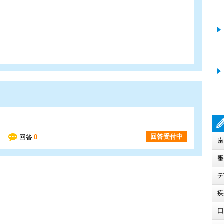
回答受付中
回答
0
歯
審
デ
疾
口