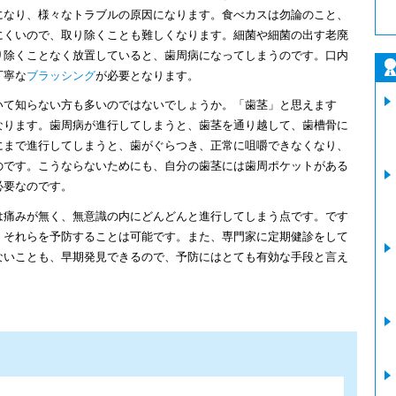
になり、様々なトラブルの原因になります。食べカスは勿論のこと、
にくいので、取り除くことも難しくなります。細菌や細菌の出す老廃
り除くことなく放置していると、歯周病になってしまうのです。口内
丁寧な
ブラッシング
が必要となります。
いて知らない方も多いのではないでしょうか。「歯茎」と思えます
なります。歯周病が進行してしまうと、歯茎を通り越して、歯槽骨に
にまで進行してしまうと、歯がぐらつき、正常に咀嚼できなくなり、
のです。こうならないためにも、自分の歯茎には歯周ポケットがある
必要なのです。
は痛みが無く、無意識の内にどんどんと進行してしまう点です。です
、それらを予防することは可能です。また、専門家に定期健診をして
ないことも、早期発見できるので、予防にはとても有効な手段と言え