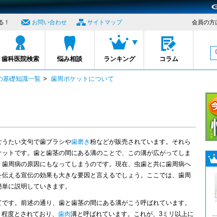
る！
お問い合わせ
サイトマップ
会員の方
プロナビ
歯科医院検索
悩み相談
ランキング
コラム
の基礎知識一覧
>
歯周ポケットについて
なうたい文句で歯ブラシや
歯磨き
粉などが販売されています。それら
ケットです。歯と歯茎の間にある溝のことで、この溝が広がってしま
、歯周病の原因にもなってしまうのです。現在、虫歯と共に歯周病へ
を伝える宣伝の効果も大きな要因と言えるでしょう。ここでは、歯周
簡単に説明していきます。
てです。前述の通り、歯と歯茎の間にある溝がこう呼ばれています。
リ程度とされており、
歯肉
溝と呼ばれています。これが、3ミリ以上に