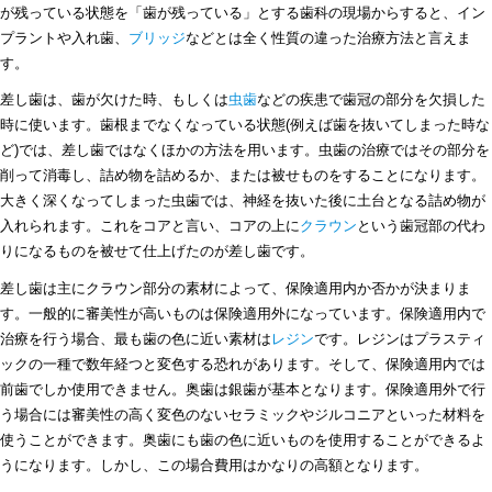
が残っている状態を「歯が残っている」とする歯科の現場からすると、イン
プラントや入れ歯、
ブリッジ
などとは全く性質の違った治療方法と言えま
す。
差し歯は、歯が欠けた時、もしくは
虫歯
などの疾患で歯冠の部分を欠損した
時に使います。歯根までなくなっている状態(例えば歯を抜いてしまった時な
ど)では、差し歯ではなくほかの方法を用います。虫歯の治療ではその部分を
削って消毒し、詰め物を詰めるか、または被せものをすることになります。
大きく深くなってしまった虫歯では、神経を抜いた後に土台となる詰め物が
入れられます。これをコアと言い、コアの上に
クラウン
という歯冠部の代わ
りになるものを被せて仕上げたのが差し歯です。
差し歯は主にクラウン部分の素材によって、保険適用内か否かが決まりま
す。一般的に審美性が高いものは保険適用外になっています。保険適用内で
治療を行う場合、最も歯の色に近い素材は
レジン
です。レジンはプラスティ
ックの一種で数年経つと変色する恐れがあります。そして、保険適用内では
前歯でしか使用できません。奥歯は銀歯が基本となります。保険適用外で行
う場合には審美性の高く変色のないセラミックやジルコニアといった材料を
使うことができます。奥歯にも歯の色に近いものを使用することができるよ
うになります。しかし、この場合費用はかなりの高額となります。