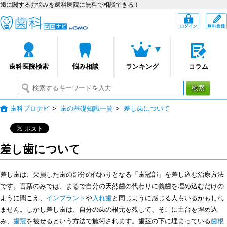
歯に関するお悩みを歯科医院に無料で相談できる！
歯科プロナビ
ログイン
歯科医院検索
悩み相談
ランキング
コラム
検索
歯科プロナビ
>
歯の基礎知識一覧
>
差し歯について
差し歯について
差し歯は、欠損した歯の部分の代わりとなる「歯冠部」を差し込む治療方法
です。言葉のみでは、まるで自分の天然歯の代わりに義歯を埋め込むだけの
ように聞こえ、
インプラント
や
入れ歯
と同じように感じる人もいるかもしれ
ません。しかし差し歯は、自分の歯の根元を残して、そこに土台を埋め込
み、
歯冠
を被せるという方法で施術されます。歯茎の下に埋まっている
歯根