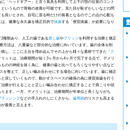
為に「ヘッドギアー」と言う装具を利用して上下の顎の位置のコント
」というもので骨格の改善が可能です。見た目が恥ずかしいなどの問
ても良いとされ、自宅に居る時だけの装着となるのでこの点の心配も
には、健康な永久歯を矯正目的で
抜歯
する「便宜抜歯」が必要になり
て2種類あり、人工の歯である
差し歯
や
ブリッジ
を利用する治療と矯正
治療方法は、八重歯など部分的な治療に向いています。歯の全体を削
を残し、ここに土台を埋め込んでその上から様々な素材でできた「
ク
リットは、治療期間が短く3ヶ月から4ヶ月で完了する点で、デメリ
るものの神経を抜く為に、健康の歯と比べてもろくなりやすい点など
ンスを整えて、正しい噛み合わせにする場合に向いています。歯に補正
へと戻していくもので、動かすスペースの確保の為に便宜抜歯を行う
て治療が行えることと正しい噛み合わせに矯正することで肩こりや頭
あります。一方、デメリットは、治療期間が年単位と長くなりがち
ブラッシング
などの手入れのしにくさから、
歯周病
のリスクも高まる
のが最善と言えます。