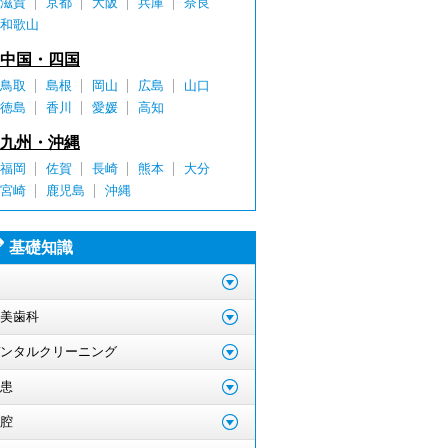
滋賀
京都
大阪
兵庫
奈良
和歌山
中国・四国
鳥取
島根
岡山
広島
山口
徳島
香川
愛媛
高知
九州・沖縄
福岡
佐賀
長崎
熊本
大分
宮崎
鹿児島
沖縄
基礎知識
美歯科
ンタルクリーニング
患
腔