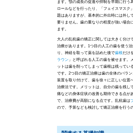
ます。顎の成長の促進や抑制を早期に行う
ロールなどを行ったり、「フェイスマスク
題はありますが、基本的に外出時には外し
要りません。歯の重なりの程度が強い場合
ます。
大人の乱杭歯の矯正に関しては大きく分け
治療があります。1つ目の人工の歯を使う
り、神経を取って薬を詰めた後で
歯根
だけ
ラウン
」と呼ばれる人工の歯を被せます。メ
ットは歯を削ってしまって歯根は残ってい
です。2つ目の矯正治療は歯の全体のバラ
装置を取り付けて、歯を徐々に正しい位置
治療法です。メリットは、自分の歯を残し
痛などの身体症状の改善も期待できる点が
で、治療費が高額になる点です。乱杭歯は
ので、予算なども検討して矯正治療を行う