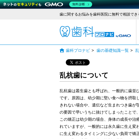
無料診断
歯に関するお悩みを歯科医院に無料で相談でき
歯科
歯科プロナビ
>
歯の基礎知識一覧
>
乱杭歯について
乱杭歯は叢生歯とも呼ばれ、一般的に歯並
です。原因は、幼少期に堅い食べ物を摂取
きれない場合や、遺伝など生まれつき歯が
の要因で早いうちに抜けてしまったことで
この矯正は幼少期の場合、身体の成長や治
れていますが、一般的には永久歯に生え変
に生え変わるタイミングに少ない負荷で矯