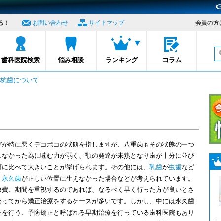
る！
お問い合わせ
サイトマップ
会員の方
プロナビ
歯科医院検索
悩み相談
ランキング
コラム
乱杭歯について
びが特に悪くデコボコの状態を指しますが、八重歯もその状態の一つ
しなかった為に噛む力が弱く、顎の発達が未熟となり歯が十分に並び
顎に比べて大きいことが挙げられます。その他には、
乳歯
が
虫歯
など
、
永久歯
が正しい位置に生えなかった場合などが考えられています。
療費、期間を重視するのであれば、なるべく早く行った方が良いとさ
わってから矯正治療をするケースが多いです。しかし、中には永久歯
正を行う、予防矯正と呼ばれる早期治療を行っている歯科医院もあり