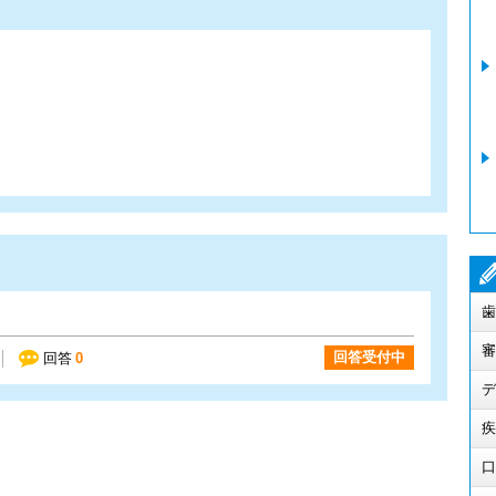
歯
審
回答受付中
回答
0
デ
疾
口