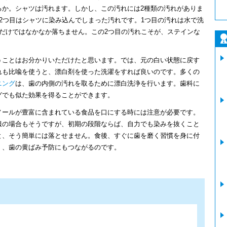
るか。シャツは汚れます。しかし、この汚れには2種類の汚れがありま
2つ目はシャツに染み込んでしまった汚れです。1つ目の汚れは水で洗
だけではなかなか落ちません。この2つ目の汚れこそが、ステインな
うことはお分かりいただけたと思います。では、元の白い状態に戻す
れも比喩を使うと、漂白剤を使った洗濯をすれば良いのです。多くの
ニング
は、歯の内側の汚れを取るために漂白洗浄を行います。歯科に
グでも似た効果を得ることができます。
ノールが豊富に含まれている食品を口にする時には注意が必要です。
服の場合もそうですが、初期の段階ならば、自力でも染みを抜くこと
と、そう簡単には落とせません。食後、すぐに歯を磨く習慣を身に付
く、歯の黄ばみ予防にもつながるのです。