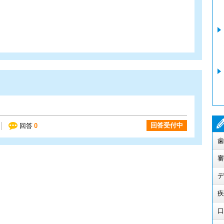
回答受付中
回答
0
歯
審
デ
疾
口