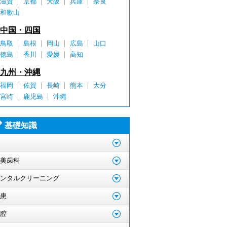
滋賀
京都
大阪
兵庫
奈良
和歌山
中国・四国
鳥取
島根
岡山
広島
山口
徳島
香川
愛媛
高知
九州・沖縄
福岡
佐賀
長崎
熊本
大分
宮崎
鹿児島
沖縄
基礎知識
美歯科
ンタルクリーニング
患
腔