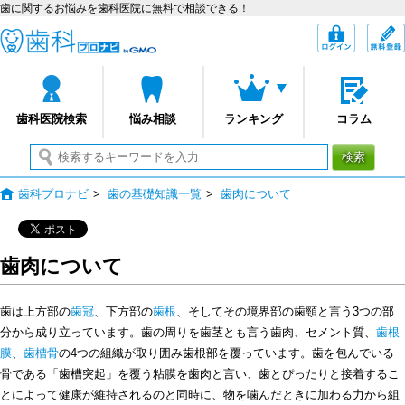
歯に関するお悩みを歯科医院に無料で相談できる！
歯科プロナビ
ログイン
歯科医院検索
悩み相談
ランキング
コラム
検索
歯科プロナビ
>
歯の基礎知識一覧
>
歯肉について
歯肉について
歯は上方部の
歯冠
、下方部の
歯根
、そしてその境界部の歯頸と言う3つの部
分から成り立っています。歯の周りを歯茎とも言う歯肉、セメント質、
歯根
膜
、
歯槽骨
の4つの組織が取り囲み歯根部を覆っています。歯を包んでいる
骨である「歯槽突起」を覆う粘膜を歯肉と言い、歯とぴったりと接着するこ
とによって健康が維持されるのと同時に、物を噛んだときに加わる力から組