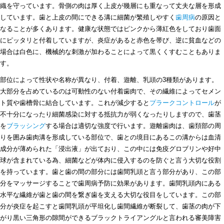
織を守っています。骨側の肉は厚く上皮が幾層にも重なって丈夫な層を形成
しています。歯と上皮の間にできる溝に細菌が繁殖しやすく
歯周病
の原因と
なることが多くあります。健康な状態ではピンクから薄紅色をしており歯面
にピッタリと付着していますが、炎症があると赤色を帯び、逆に貧血などの
場合は白色に、機械的な刺激が加わることによって黒くくすむこともありま
す。
部位によって性状や名称が異なり、付着、遊離、乳頭の3種類があります。
大部分を占めているのは可動性のない付着歯肉で、その繊維によってセメン
ト質や歯槽骨に結合しています。これが減少すると
プラークコントロール
が
不十分になったり細菌感染に対する抵抗力が弱くなったりしますので、歯茎
を
ブラッシング
する場合は適切な強度で行います。遊離歯肉は、歯頚部の周
りを囲み歯肉溝を形成している部位で、歯との境目にあるこの溝からは血清
成分が薄められた「浸出液」が出ており、この中には免疫グロブリンや好中
球が含まれている為、細菌などが体内に侵入するのを防ぐと言う大切な役割
を持っています。歯と歯の間の部分には歯間乳頭と言う部分があり、この部
分をマッサージすることで歯周病予防に効果があります。歯間乳頭内にある
水平な繊維が歯と歯の間を繋ぎ歯を支える大切な役目をしています。この部
分が炎症を起こすと歯間乳頭が平坦化し歯間繊維が断裂して、歯茎の肉が下
がり黒い三角形の隙間ができるブラックトライアングルと言われる審美障害