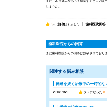
また、本日痛みがあって確認すると口内炎
しょうか。
0
評価
歯科医院回答
人に
されました
歯科医院からの回答
まだ歯科医院からの回答は投稿されており
関連する悩み相談
神経を抜く治療中の一時的な
2014/05/29
タメになった
0