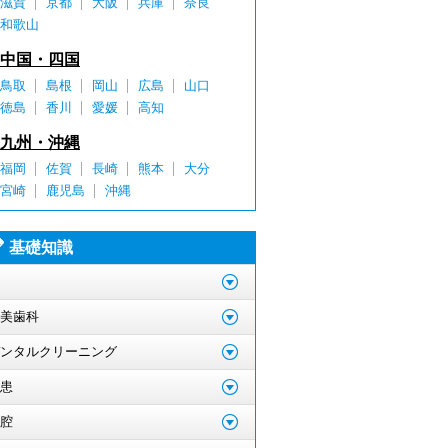
滋賀
京都
大阪
兵庫
奈良
和歌山
中国・四国
鳥取
島根
岡山
広島
山口
徳島
香川
愛媛
高知
九州・沖縄
福岡
佐賀
長崎
熊本
大分
宮崎
鹿児島
沖縄
基礎知識
美歯科
ンタルクリーニング
患
腔