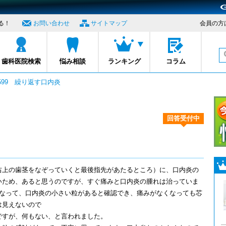
る！
お問い合わせ
サイトマップ
会員の方
プロナビ
歯科医院検索
悩み相談
ランキング
コラム
1599 繰り返す口内炎
回答受付中
右上の歯茎をなぞっていくと最後指先があたるところ）に、口内炎の
いため、あると思うのですが、すぐ痛みと口内炎の腫れは治っていま
くなって、口内炎の小さい粒があると確認でき、痛みがなくなっても芯
は見えないので
ですが、何もない、と言われました。