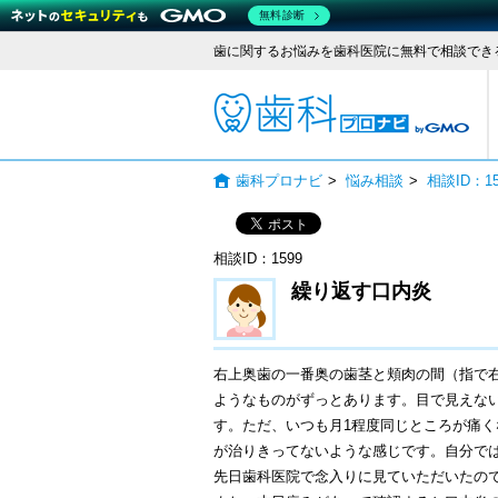
無料診断
歯に関するお悩みを歯科医院に無料で相談でき
歯科
歯科プロナビ
>
悩み相談
>
相談ID：
相談ID：1599
繰り返す口内炎
右上奥歯の一番奥の歯茎と頬肉の間（指で
ようなものがずっとあります。目で見えな
す。ただ、いつも月1程度同じところが痛
が治りきってないような感じです。自分で
先日歯科医院で念入りに見ていただいたの