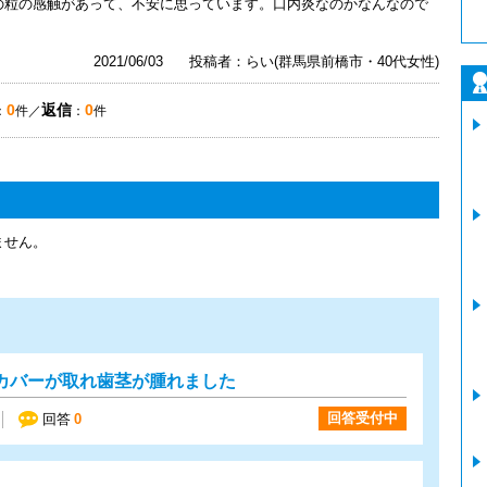
の粒の感触があって、不安に思っています。口内炎なのかなんなので
2021/06/03
投稿者：らい(群馬県前橋市・40代女性)
0
返信
0
：
件／
：
件
ません。
カバーが取れ歯茎が腫れました
回答受付中
回答
0