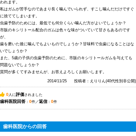
われます。
私はガムが苦手なのであまり長く噛んでいられず、すこし噛んだだけですぐ
に捨ててしまいます。
虫歯予防のためには、最低でも何分くらい噛んだ方がよいでしょうか？
市販のキシリトール配合のガムは色々な味がついていて甘さもあるのです
が、
歯を磨いた後に噛んでもよいものでしょうか？甘味料で虫歯になることはな
いでしょうか？
また、5歳の子供の虫歯予防のために、市販のキシリトールガムを与えても
問題ないでしょうか？
質問が多くてすみませんが、お答えよろしくお願いします。
2014/11/25
投稿者：えりりん(40代性別非公開)
0
評価
人に
されました
歯科医院回答
0
返信
0
：
件／
：
件
歯科医院からの回答