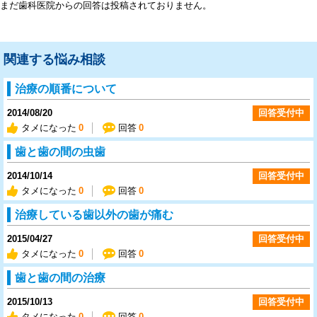
まだ歯科医院からの回答は投稿されておりません。
関連する悩み相談
治療の順番について
2014/08/20
回答受付中
タメになった
0
回答
0
歯と歯の間の虫歯
2014/10/14
回答受付中
タメになった
0
回答
0
治療している歯以外の歯が痛む
2015/04/27
回答受付中
タメになった
0
回答
0
歯と歯の間の治療
2015/10/13
回答受付中
タメになった
0
回答
0