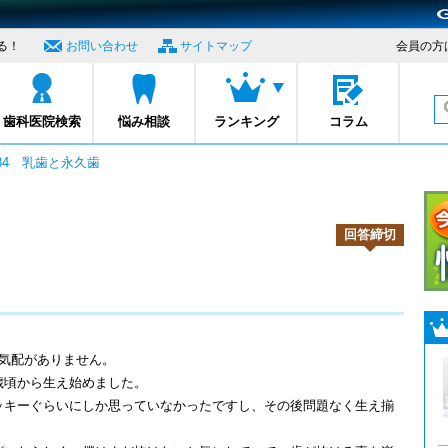
る！
お問い合わせ
サイトマップ
会員の方
プロナビ
歯科医院検索
悩み相談
ランキング
コラム
484 乳歯と永久歯
回答締切
気配がありません。
歳頃から生え始めました。
ッキーぐらいにしか思っていなかったですし、その後問題なく生え揃