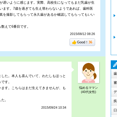
が遅いように感じます。実際、高校生になってもまだ乳歯が生
います。7歳を過ぎても生え替わらないようであれば、歯科医
真を撮影してもらって永久歯があるか確認してもらってもいい
ら数えて6番目です。
2015/08/12 08:26
Good！
36
。
歯
ました。本人も喜んでいて、わたしもほっと
うです。
審
います。こちらはまだ生えてきませんが、も
悩めるママン
デ
(40代女性)
した。
疾
2015/09/24 10:34
口