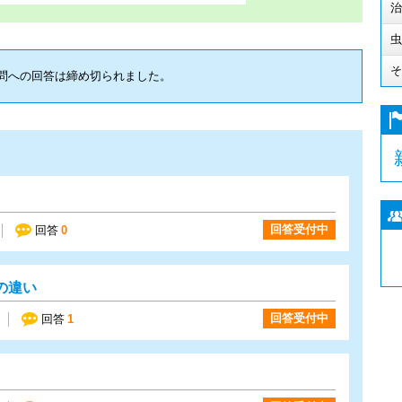
治
虫
そ
問への回答は締め切られました。
回答受付中
回答
0
の違い
回答受付中
回答
1