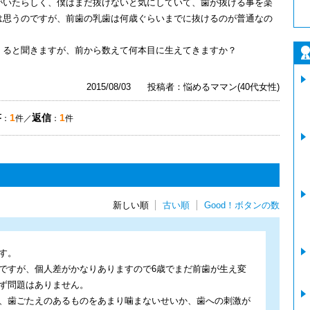
がいたらしく、僕はまだ抜けないと気にしていて、歯が抜ける事を楽
は思うのですが、前歯の乳歯は何歳ぐらいまでに抜けるのが普通なの
くると聞きますが、前から数えて何本目に生えてきますか？
2015/08/03
投稿者：悩めるママン(40代女性)
答
1
返信
1
：
件／
：
件
新しい順
古い順
Good！ボタンの数
す。
ですが、個人差がかなりありますので6歳でまだ前歯が生え変
ず問題はありません。
、歯ごたえのあるものをあまり噛まないせいか、歯への刺激が