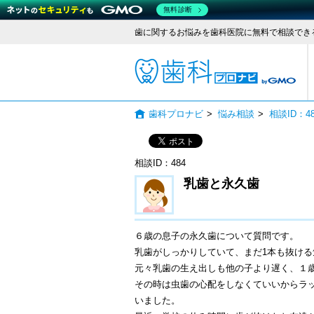
無料診断
歯に関するお悩みを歯科医院に無料で相談でき
歯科
歯科プロナビ
>
悩み相談
>
相談ID：
相談ID：484
乳歯と永久歯
６歳の息子の永久歯について質問です。
乳歯がしっかりしていて、まだ1本も抜ける
元々乳歯の生え出しも他の子より遅く、１
その時は虫歯の心配をしなくていいからラ
いました。