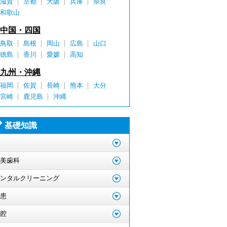
滋賀
京都
大阪
兵庫
奈良
和歌山
中国・四国
鳥取
島根
岡山
広島
山口
徳島
香川
愛媛
高知
九州・沖縄
福岡
佐賀
長崎
熊本
大分
宮崎
鹿児島
沖縄
基礎知識
美歯科
ンタルクリーニング
患
腔