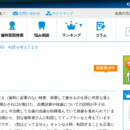
る！
お問い合わせ
サイトマップ
会員の方
プロナビ
歯科医院検索
悩み相談
ランキング
コラム
1552 転院を考えてます
回答受付中
生え（歯科に必要のない検査、研磨して被せものを床に何度も落と
を開かされ口が裂けた、自費診療や抜歯についての説明が不十分、、
しかし今治療してる歯の虫歯が結構進んでいて抜歯を進められていま
信感から、別な歯医者さんに転院してインプランをと考えています
安です。（型はとってません）キャンセル時、転院することを正直に