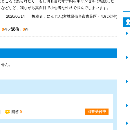
たところで怒られたり、もし何も言わず予約をキャンセルで転院した
。などなど、我ながら真面目で小心者な性格で悩んでしまいます。
2020/06/14
投稿者：にんじん(宮城県仙台市青葉区・40代女性)
0
返信
0
：
件／
：
件
ません。
回答受付中
回答
0