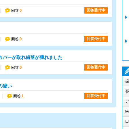
回答受付中
回答
0
回答受付中
回答
0
カバーが取れ歯茎が腫れました
回答受付中
回答
0
歯
の違い
審
回答受付中
回答
1
デ
疾
口