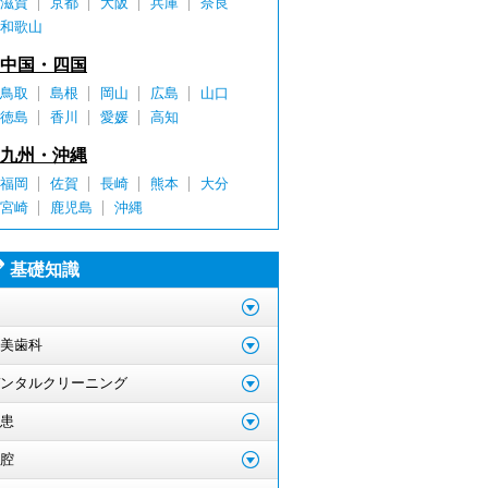
滋賀
京都
大阪
兵庫
奈良
和歌山
中国・四国
鳥取
島根
岡山
広島
山口
徳島
香川
愛媛
高知
九州・沖縄
福岡
佐賀
長崎
熊本
大分
宮崎
鹿児島
沖縄
基礎知識
美歯科
ンタルクリーニング
患
腔