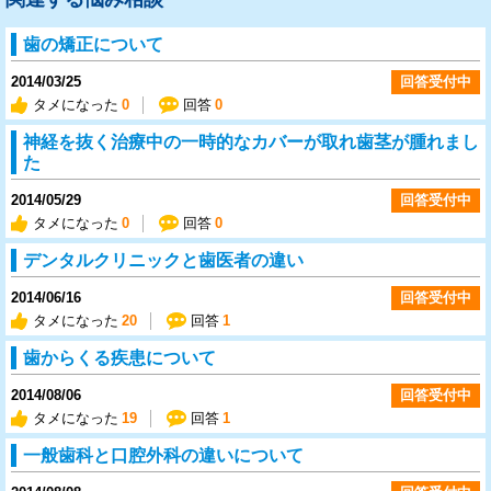
歯の矯正について
2014/03/25
回答受付中
タメになった
0
回答
0
神経を抜く治療中の一時的なカバーが取れ歯茎が腫れまし
た
2014/05/29
回答受付中
タメになった
0
回答
0
デンタルクリニックと歯医者の違い
2014/06/16
回答受付中
タメになった
20
回答
1
歯からくる疾患について
2014/08/06
回答受付中
タメになった
19
回答
1
一般歯科と口腔外科の違いについて