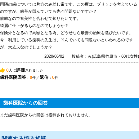
両隣の歯については片方のみ差し歯です。この度は、ブリッジを考えている
のですが、歯茎が凹んでいても先々問題ないですか？
前歯なので審美性と合わせて知りたいです。
綺麗に仕上がるものなのでしょうか？
保険外となるので高額となる為、どうせなら最善の治療を選びたいです。
今、利用している歯科の先生は、凹んでいても問題ないといわれるのです
が、大丈夫なのでしょうか？
2020/06/02
投稿者：み(広島県竹原市・60代女性)
0
評価
人に
されました
歯科医院回答
0
返信
0
：
件／
：
件
歯科医院からの回答
まだ歯科医院からの回答は投稿されておりません。
関連する悩み相談