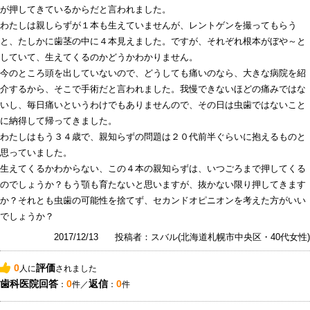
が押してきているからだと言われました。
わたしは親しらずが１本も生えていませんが、レントゲンを撮ってもらう
と、たしかに歯茎の中に４本見えました。ですが、それぞれ根本がぼや～と
していて、生えてくるのかどうかわかりません。
今のところ頭を出していないので、どうしても痛いのなら、大きな病院を紹
介するから、そこで手術だと言われました。我慢できないほどの痛みではな
いし、毎日痛いというわけでもありませんので、その日は虫歯ではないこと
に納得して帰ってきました。
わたしはもう３４歳で、親知らずの問題は２０代前半ぐらいに抱えるものと
思っていました。
生えてくるかわからない、この４本の親知らずは、いつごろまで押してくる
のでしょうか？もう顎も育たないと思いますが、抜かない限り押してきます
か？それとも虫歯の可能性を捨てず、セカンドオピニオンを考えた方がいい
でしょうか？
2017/12/13
投稿者：スバル(北海道札幌市中央区・40代女性)
0
評価
人に
されました
歯科医院回答
0
返信
0
：
件／
：
件