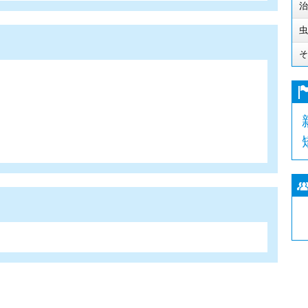
治
虫
そ