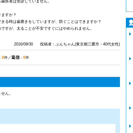
ら歯医者は受診していません。
りますか？
できる時は歯磨きをしていますが、防ぐことはできますか？
のですが、太ることが不安ですぐにはやめられません。
2016/09/30
投稿者：ぶんちゃん(東京都三鷹市・40代女性)
0
返信
0
：
件／
：
件
ません。