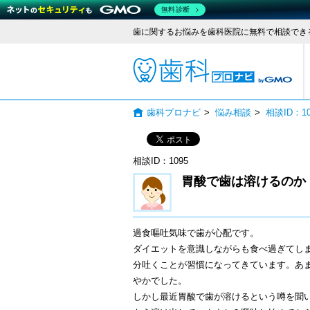
無料診断
歯に関するお悩みを歯科医院に無料で相談でき
歯科
歯科プロナビ
>
悩み相談
>
相談ID：
相談ID：1095
胃酸で歯は溶けるのか
過食嘔吐気味で歯が心配です。
ダイエットを意識しながらも食べ過ぎてし
分吐くことが習慣になってきています。あ
やかでした。
しかし最近胃酸で歯が溶けるという噂を聞