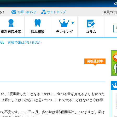
る！
お問い合わせ
サイトマップ
会員の方
プロナビ
歯科医院検索
悩み相談
ランキング
コラム
1095 胃酸で歯は溶けるのか
回答受付中
まい、1度嘔吐したことをきっかけに、食べる量を抑えるよりも食べた
まり癖にしてはいけないと思いつつ、これで太ることはないと心は穏
いて不安です。ここ三ヶ月、多い時は週3程度嘔吐していますが、歯は