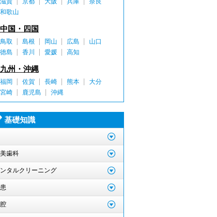
滋賀
京都
大阪
兵庫
奈良
和歌山
中国・四国
鳥取
島根
岡山
広島
山口
徳島
香川
愛媛
高知
九州・沖縄
福岡
佐賀
長崎
熊本
大分
宮崎
鹿児島
沖縄
基礎知識
美歯科
ンタルクリーニング
患
腔