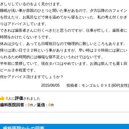
ぎしりしているのをよく見かけます。
睡眠が浅い事が原因のひとつと聞いた事があるので、夕方以降のカフェイン
を控えたり、お風呂などで体を温めてから寝るといった、私の考え付くかぎ
りはアドバイスしています。
できれば歯医者さんに行くべきだと思うのですが、仕事が忙しく、歯医者に
時間をかけたくないそうです。
休みは少なく、あっても日曜祝日なので物理的に難しいところもあります。
帰りは遅い日で２２時という事がありますが、早い時は２０時前には家にい
られるため時間的には極端な寝不足というわけではないです。
半年前に禁煙していて、現在タバコはやめています。お酒は飲んでも週１回
ビール２本程度です。
何かアドバイス頂けますでしょうか？
2015/06/05
投稿者：モンゴルＬＯＶＥ(60代女性)
0
評価
人に
されました
歯科医院回答
0
返信
0
：
件／
：
件
歯科医院からの回答