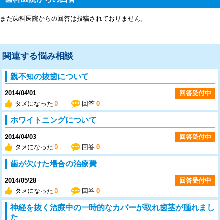
まだ歯科医院からの回答は投稿されておりません。
関連する悩み相談
親不知の抜歯について
2014/04/01
回答受付中
タメになった
0
回答
0
ホワイトニングについて
2014/04/03
回答受付中
タメになった
0
回答
0
歯が欠けた場合の治療費
2014/05/28
回答受付中
タメになった
0
回答
0
神経を抜く治療中の一時的なカバーが取れ歯茎が腫れまし
た