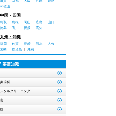
滋賀
京都
大阪
兵庫
奈良
和歌山
中国・四国
鳥取
島根
岡山
広島
山口
徳島
香川
愛媛
高知
九州・沖縄
福岡
佐賀
長崎
熊本
大分
宮崎
鹿児島
沖縄
基礎知識
美歯科
ンタルクリーニング
患
腔