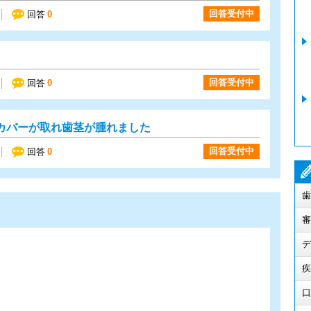
回答受付中
回答
0
回答受付中
回答
0
カバーが取れ歯茎が腫れました
回答受付中
回答
0
歯
審
デ
疾
口