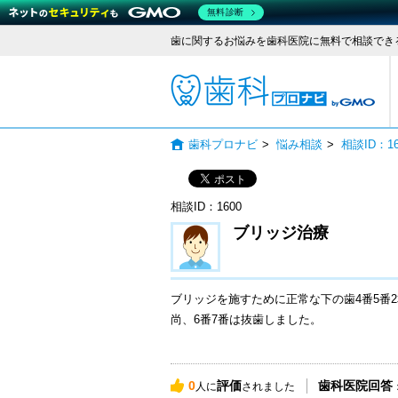
無料診断
歯に関するお悩みを歯科医院に無料で相談でき
歯科
歯科プロナビ
>
悩み相談
>
相談ID：
相談ID：1600
ブリッジ治療
ブリッジを施すために正常な下の歯4番5番
尚、6番7番は抜歯しました。
0
評価
歯科医院回答
人に
されました