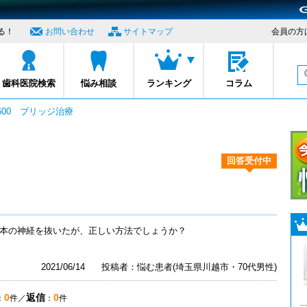
る！
お問い合わせ
サイトマップ
会員の方
プロナビ
歯科医院検索
悩み相談
ランキング
コラム
1600 ブリッジ治療
回答受付中
2本の神経を抜いたが、正しい方法でしょうか？
2021/06/14
投稿者：悩む患者(埼玉県川越市・70代男性)
0
返信
0
：
件／
：
件