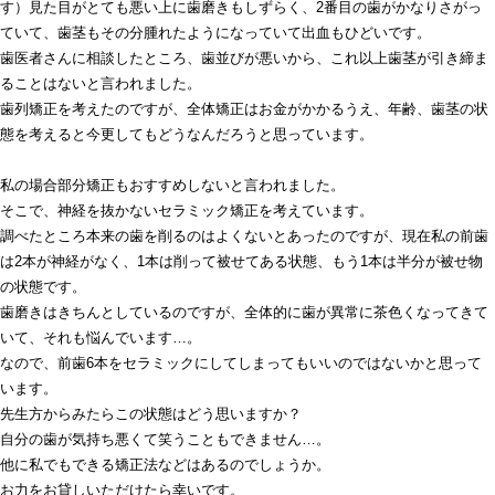
す）見た目がとても悪い上に歯磨きもしずらく、2番目の歯がかなりさがっ
ていて、歯茎もその分腫れたようになっていて出血もひどいです。
歯医者さんに相談したところ、歯並びが悪いから、これ以上歯茎が引き締ま
ることはないと言われました。
歯列矯正を考えたのですが、全体矯正はお金がかかるうえ、年齢、歯茎の状
態を考えると今更してもどうなんだろうと思っています。
私の場合部分矯正もおすすめしないと言われました。
そこで、神経を抜かないセラミック矯正を考えています。
調べたところ本来の歯を削るのはよくないとあったのですが、現在私の前歯
は2本が神経がなく、1本は削って被せてある状態、もう1本は半分が被せ物
の状態です。
歯磨きはきちんとしているのですが、全体的に歯が異常に茶色くなってきて
いて、それも悩んでいます…。
なので、前歯6本をセラミックにしてしまってもいいのではないかと思って
います。
先生方からみたらこの状態はどう思いますか？
自分の歯が気持ち悪くて笑うこともできません…。
他に私でもできる矯正法などはあるのでしょうか。
お力をお貸しいただけたら幸いです。