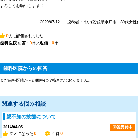
よろしくお願いします！
2020/07/12
投稿者：まい(茨城県水戸市・30代女性)
0
評価
人に
されました
歯科医院回答
0
返信
0
：
件／
：
件
歯科医院からの回答
まだ歯科医院からの回答は投稿されておりません。
関連する悩み相談
親不知の抜歯について
2014/04/05
回答受付中
タメになった
0
回答
0