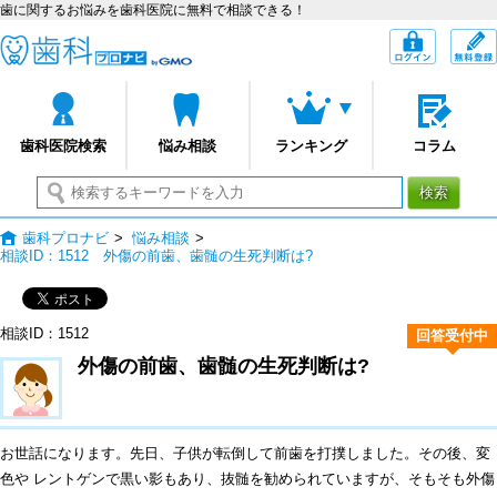
歯に関するお悩みを歯科医院に無料で相談できる！
歯科プロナビ
ログイン
歯科医院検索
悩み相談
ランキング
コラム
検索
歯科プロナビ
>
悩み相談
>
相談ID：1512 外傷の前歯、歯髄の生死判断は?
相談ID：1512
回答受付中
外傷の前歯、歯髄の生死判断は?
お世話になります。先日、子供が転倒して前歯を打撲しました。その後、変
色や レントゲンで黒い影もあり、抜髄を勧められていますが、そもそも外傷