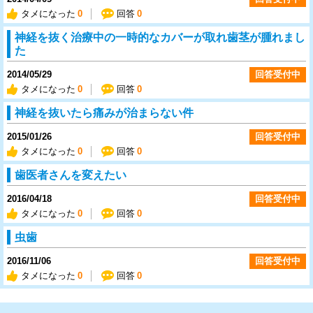
タメになった
0
回答
0
神経を抜く治療中の一時的なカバーが取れ歯茎が腫れまし
た
2014/05/29
回答受付中
タメになった
0
回答
0
神経を抜いたら痛みが治まらない件
2015/01/26
回答受付中
タメになった
0
回答
0
歯医者さんを変えたい
2016/04/18
回答受付中
タメになった
0
回答
0
虫歯
2016/11/06
回答受付中
タメになった
0
回答
0