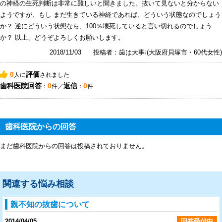
の神経の生死判断は非常に難しいと聞きました。抜いて見ないと分からない
ようですが、もし まだ生きている神経であれば、どういう状態なのでしょう
か？ 逆にどういう状態なら、100％壊死していると言い切れるのでしょう
か？ 以上、どうぞよろしくお願いします。
2018/11/03
投稿者：歯は大事❕(大阪府貝塚市・60代女性)
0
評価
人に
されました
歯科医院回答
0
返信
0
：
件／
：
件
歯科医院からの回答
まだ歯科医院からの回答は投稿されておりません。
関連する悩み相談
親不知の抜歯について
2014/04/05
回答受付中