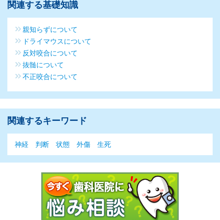
関連する基礎知識
親知らずについて
ドライマウスについて
反対咬合について
抜髄について
不正咬合について
関連するキーワード
神経
判断
状態
外傷
生死
今すぐ歯科医