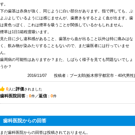
す。
下の歯茎は赤身が強く、同じように白い部分があります。指で押しても、ぶ
よぶよしているようには感じませんが、歯磨きをするとよく血が出ます。歯
は黄色っぽく、これは煙草を吸うことが関係しているかもしれません。
煙草は1日1箱程度吸います。
見た目に少し違和感があること、歯茎から血が出ること以外は特に痛みはな
く、飲み物が染みたりすることもないので、まだ歯医者には行っていませ
ん。
歯周病の可能性はありますか？また、しばらく様子を見ても問題ないでしょ
うか？
2016/11/07
投稿者：ブー太郎(栃木県宇都宮市・40代男性)
0
評価
人に
されました
歯科医院回答
0
返信
0
：
件／
：
件
歯科医院からの回答
まだ歯科医院からの回答は投稿されておりません。