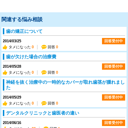
関連する悩み相談
歯の矯正について
2014/03/25
回答受付中
タメになった
0
回答
0
歯が欠けた場合の治療費
2014/05/28
回答受付中
タメになった
0
回答
0
神経を抜く治療中の一時的なカバーが取れ歯茎が腫れまし
た
2014/05/29
回答受付中
タメになった
0
回答
0
デンタルクリニックと歯医者の違い
2014/06/16
回答受付中