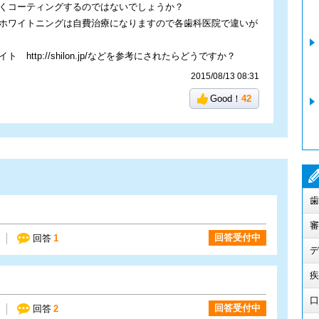
くコーティングするのではないでしょうか？
ホワイトニングは自費治療になりますので各歯科医院で違いが
 http://shilon.jp/などを参考にされたらどうですか？
2015/08/13 08:31
Good！
42
歯
審
回答受付中
回答
1
デ
疾
口
回答受付中
回答
2