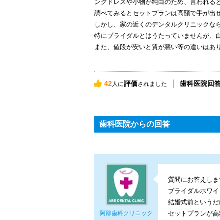
ングドレスや小物が純白のため、言われる
調べてみるとセットプランは高額で手が出
しかし、家の近くのデンタルクリニックな
特にブライダルとはうたっていませんが、
また、値段が安いと質が悪い等の違いはあ
42
評価
歯科医院回
人に
されました
歯科医院からの回答
質問にお答えしま
ブライダルホワイ
結婚式前というだ
阿部歯科クリニック
セットプランが高