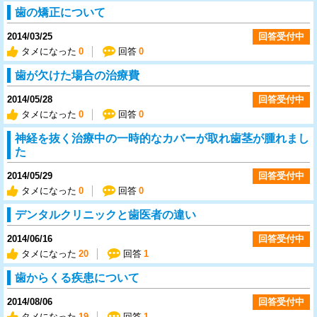
歯の矯正について
2014/03/25
回答受付中
タメになった
0
回答
0
歯が欠けた場合の治療費
2014/05/28
回答受付中
タメになった
0
回答
0
神経を抜く治療中の一時的なカバーが取れ歯茎が腫れまし
た
2014/05/29
回答受付中
タメになった
0
回答
0
デンタルクリニックと歯医者の違い
2014/06/16
回答受付中
タメになった
20
回答
1
歯からくる疾患について
2014/08/06
回答受付中
タメになった
19
回答
1