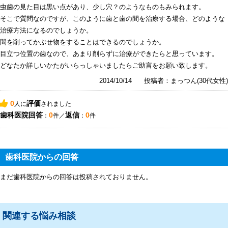
虫歯の見た目は黒い点があり、少し穴？のようなものもみられます。
そこで質問なのですが、このように歯と歯の間を治療する場合、どのような
治療方法になるのでしょうか。
間を削ってかぶせ物をすることはできるのでしょうか。
目立つ位置の歯なので、あまり削らずに治療ができたらと思っています。
どなたか詳しいかたがいらっしゃいましたらご助言をお願い致します。
2014/10/14
投稿者：まっつん(30代女性)
0
評価
人に
されました
歯科医院回答
0
返信
0
：
件／
：
件
歯科医院からの回答
まだ歯科医院からの回答は投稿されておりません。
関連する悩み相談