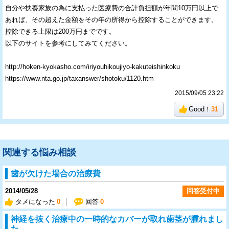
自分や扶養家族の為に支払った医療費の合計負担額が年間10万円以上で
あれば、その超えた金額をその年の所得から控除することができます。
控除できる上限は200万円までです。
以下のサイトを参考にしてみてください。
http://hoken-kyokasho.com/iriyouhikoujiyo-kakuteishinkoku
https://www.nta.go.jp/taxanswer/shotoku/1120.htm
2015/09/05 23:22
Good！
31
関連する悩み相談
歯が欠けた場合の治療費
2014/05/28
回答受付中
タメになった
0
回答
0
神経を抜く治療中の一時的なカバーが取れ歯茎が腫れまし
た