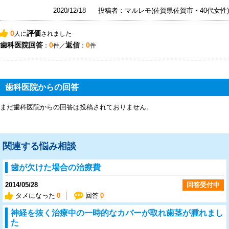
2020/12/18
投稿者：マルレモ(佐賀県佐賀市・40代女性)
0
評価
人に
されました
歯科医院回答
0
返信
0
：
件／
：
件
歯科医院からの回答
まだ歯科医院からの回答は投稿されておりません。
関連する悩み相談
歯が欠けた場合の治療費
2014/05/28
回答受付中
タメになった
0
回答
0
神経を抜く治療中の一時的なカバーが取れ歯茎が腫れまし
た