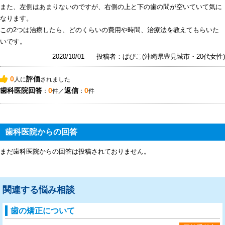
また、左側はあまりないのですが、右側の上と下の歯の間が空いていて気に
なります。
この2つは治療したら、どのくらいの費用や時間、治療法を教えてもらいた
いです。
2020/10/01
投稿者：ぱぴこ(沖縄県豊見城市・20代女性)
0
評価
人に
されました
歯科医院回答
0
返信
0
：
件／
：
件
歯科医院からの回答
まだ歯科医院からの回答は投稿されておりません。
関連する悩み相談
歯の矯正について