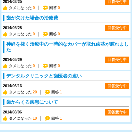
2014/03/25
回答受付中
タメになった
0
回答
0
歯が欠けた場合の治療費
2014/05/28
回答受付中
タメになった
0
回答
0
神経を抜く治療中の一時的なカバーが取れ歯茎が腫れまし
た
2014/05/29
回答受付中
タメになった
0
回答
0
デンタルクリニックと歯医者の違い
2014/06/16
回答受付中
タメになった
20
回答
1
歯からくる疾患について
2014/08/06
回答受付中
タメになった
19
回答
1