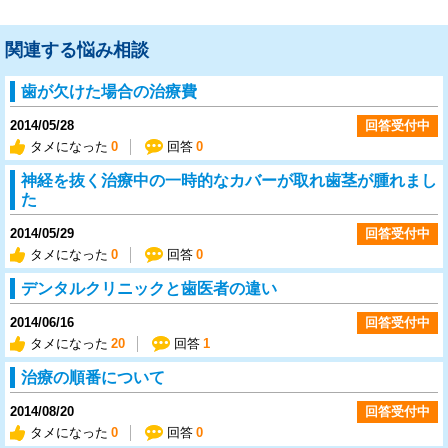
関連する悩み相談
歯が欠けた場合の治療費
2014/05/28
回答受付中
タメになった
0
回答
0
神経を抜く治療中の一時的なカバーが取れ歯茎が腫れまし
た
2014/05/29
回答受付中
タメになった
0
回答
0
デンタルクリニックと歯医者の違い
2014/06/16
回答受付中
タメになった
20
回答
1
治療の順番について
2014/08/20
回答受付中
タメになった
0
回答
0