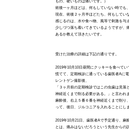
もの、硬いものは痛いです。）
術後一ヶ月ほどは、何もしていない時でも
現在、術後２ヶ月半ほどたち、何もしてい
感じるのは、水や食べ物、風等で刺激を与
少しづつ落ち着いてきているようですが、
あるか教えて頂きたいです。
受けた治療の詳細は下記の通りです。
2019年10月10日昼間にクッキーを食べて
慌てて、定期検診に通っている歯医者Aに
レントゲン撮影後、
「３ヶ月前の定期検診ではこの虫歯は見落
神経近くまで削る必要がある。」と言われ
麻酔後、右上５番６番を神経近くまで削り
って、後日、ジルコニアを入れることにし
2019年10月21日、歯医者Aで予定通り
とは、痛みはないだろうという先生からの