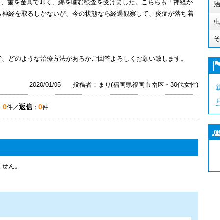
撮影、歯を金具で叩く、綿を噛む検査を受けました。こちらも「神経が
治
ら神経を取るしかないが、今の状態なら経過観察して、炎症が落ち着
虫
そ
で、どのような治療方法があるかご回答よろしくお願い致します。
2020/01/05
投稿者：まり(福岡県福岡市南区・30代女性)
0
返信
0
：
件／
：
件
ません。