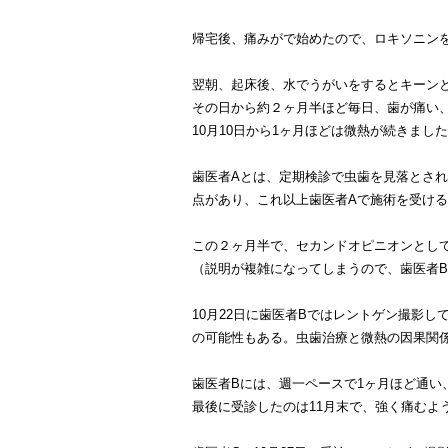
帰宅後、痛みがで始めたので、ロキソニン
翌朝、起床後、水でうがいをするとキーン
その日から約２ヶ月半ほど毎日、歯が痛い
10月10日から1ヶ月ほどは微熱が続きまし
歯医者Aとは、定期検診で虫歯を見落とさ
点があり、これ以上歯医者Aで施術を受け
この２ヶ月半で、セカンドオピニオンとして
（説明が複雑になってしまうので、歯医者
10月22日に歯医者Bではレントゲン撮影
の可能性もある。虫歯治療と微熱の因果関
歯医者Bには、週一ペースで1ヶ月ほど通い
最後に受診したのは11月末で、強く痛むよ