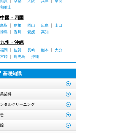
滋賀
京都
大阪
兵庫
奈良
和歌山
中国・四国
鳥取
島根
岡山
広島
山口
徳島
香川
愛媛
高知
九州・沖縄
福岡
佐賀
長崎
熊本
大分
宮崎
鹿児島
沖縄
基礎知識
美歯科
ンタルクリーニング
患
腔