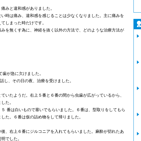
、痛みと違和感がありました。
ない時は痛み、違和感を感じることは少なくなりました。主に痛みを
えてしまった時だけです。
痛みを無くす為に、神経を抜く以外の方法で、どのような治療方法が
いて歯が急に欠けました。
電話し、その日の夜、治療を受けました。
とていたようだ。右上５番と６番の間から虫歯が広がっているから、
ました。
、５ 番は白いもので塞いでもらいました。６番は、型取りをしてもら
ました。６番は仮の詰め物をして帰りました。
、麻酔後、右上６番にジルコニアを入れてもらいました。麻酔が切れたあ
説明でした。