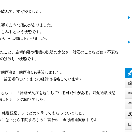
を飲んで、すぐ寝ました。
と響くような痛みがありました。
、しみるという状態です。
たが、今は熱は下がりました。
れたこと、施術内容や術後の説明の少なさ、対応のことなど色々不安な
るのは難しい状態です。
歯医者B、歯医者Cも受診しました。
B、歯医者Cにいくまでの経緯は省略しています）
歯
してもらい、「神経が炎症を起こしている可能性がある。知覚過敏状態
審
係は不明」との回答でした。
デ
、経過観察、シミどめを塗ってもらっていました。
疾
うになったら来院するように言われ、今は経過観察中です。
口