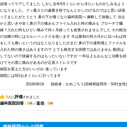
頑張ってケアしてました しかし去年8月くらいから冷たいものがしみるよう
になりました。フッ素入りの歯磨き粉でなんとかしのげるのではと思い頑張
ってましたがとうとう 鼻の下が痛くなり歯科医院へ 麻酔して抜髄して 治る
かと思いきや全く鼻の下の痛みもファイル入れた時の痛みも ブローチで麺
線？入れた時もひどい痛みで何ヶ月経っても改善されませんでした その根治
の治療の時にはカルシペックスを使います 今は最初の何カ月かに比べれば何
をしても痛いというのはなくなりましたがまだ 鼻の下の違和感とファイルを
入れた時の痛さはありますので とても根充する状態ではありません 動揺は
してないので抜歯するのはもったいないですが 一年以上もおんなじ治療を続
けてその度に痛みがあるのが正直ストレスです
病院を変えた方がいいのか 迷っています
病院には9日おきくらいに行ってます
2019/09/18
投稿者：かめごろう(宮崎県延岡市・50代女性)
0
評価
人に
されました
歯科医院回答
0
返信
0
：
件／
：
件
歯科医院からの回答