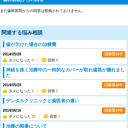
まだ歯科医院からの回答は投稿されておりません。
関連する悩み相談
歯が欠けた場合の治療費
2014/05/28
回答受付中
タメになった
0
回答
0
神経を抜く治療中の一時的なカバーが取れ歯茎が腫れまし
た
2014/05/29
回答受付中
タメになった
0
回答
0
デンタルクリニックと歯医者の違い
2014/06/16
回答受付中
タメになった
20
回答
1
治療の順番について