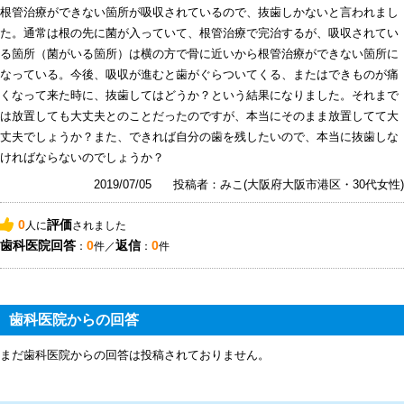
根管治療ができない箇所が吸収されているので、抜歯しかないと言われまし
た。通常は根の先に菌が入っていて、根管治療で完治するが、吸収されてい
る箇所（菌がいる箇所）は横の方で骨に近いから根管治療ができない箇所に
なっている。今後、吸収が進むと歯がぐらついてくる、またはできものが痛
くなって来た時に、抜歯してはどうか？という結果になりました。それまで
は放置しても大丈夫とのことだったのですが、本当にそのまま放置してて大
丈夫でしょうか？また、できれば自分の歯を残したいので、本当に抜歯しな
ければならないのでしょうか？
2019/07/05
投稿者：みこ(大阪府大阪市港区・30代女性)
0
評価
人に
されました
歯科医院回答
0
返信
0
：
件／
：
件
歯科医院からの回答
まだ歯科医院からの回答は投稿されておりません。