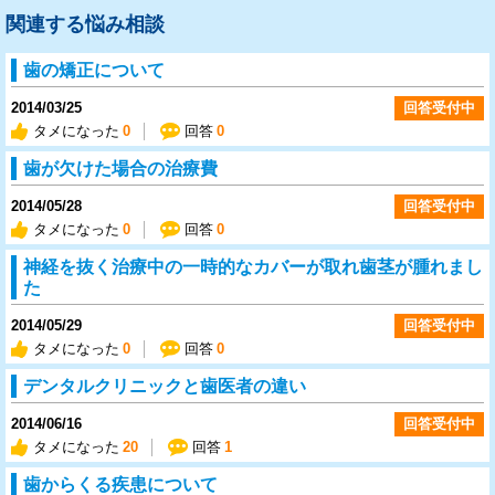
関連する悩み相談
歯の矯正について
2014/03/25
回答受付中
タメになった
0
回答
0
歯が欠けた場合の治療費
2014/05/28
回答受付中
タメになった
0
回答
0
神経を抜く治療中の一時的なカバーが取れ歯茎が腫れまし
た
2014/05/29
回答受付中
タメになった
0
回答
0
デンタルクリニックと歯医者の違い
2014/06/16
回答受付中
タメになった
20
回答
1
歯からくる疾患について