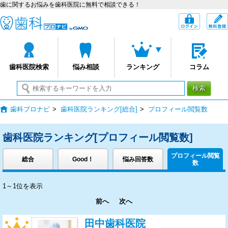
歯に関するお悩みを歯科医院に無料で相談できる！
歯科プロナビ
ログイン
歯科医院検索
悩み相談
ランキング
コラム
検索
歯科プロナビ
>
歯科医院ランキング[総合]
>
プロフィール閲覧数
歯科医院ランキング[プロフィール閲覧数]
プロフィール閲覧
総合
Good！
悩み回答数
数
1～1位を表示
前へ
次へ
1位
田中歯科医院