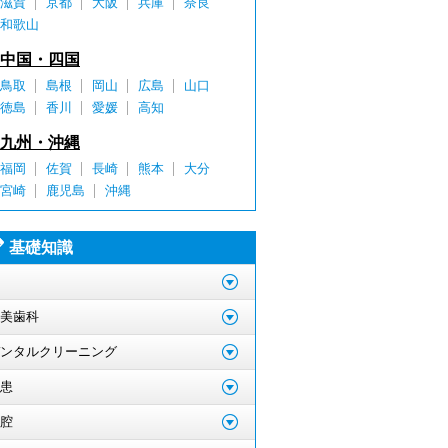
滋賀
京都
大阪
兵庫
奈良
和歌山
中国・四国
鳥取
島根
岡山
広島
山口
徳島
香川
愛媛
高知
九州・沖縄
福岡
佐賀
長崎
熊本
大分
宮崎
鹿児島
沖縄
基礎知識
美歯科
ンタルクリーニング
患
腔