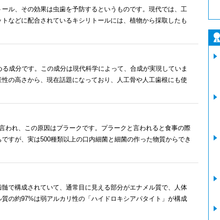
トール、その効果は虫歯を予防するというものです。現代では、工
ットなどに配合されているキシリトールには、植物から採取したも
める成分です。この成分は現代科学によって、合成が実現していま
産性の高さから、現在話題になっており、人工骨や人工歯根にも使
と言われ、この原因はプラークです。プラークと言われると食事の際
ですが、実は500種類以上の口内細菌と細菌の作った物質からでき
歯髄で構成されていて、通常目に見える部分がエナメル質で、人体
質の約97%は弱アルカリ性の「ハイドロキシアパタイト」が構成