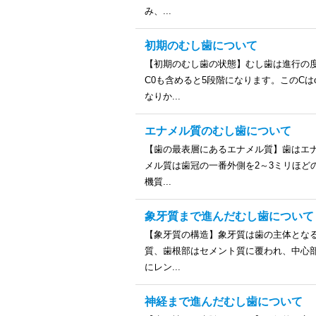
み、...
初期のむし歯について
【初期のむし歯の状態】むし歯は進行の度
C0も含めると5段階になります。このCは
なりか...
エナメル質のむし歯について
【歯の最表層にあるエナメル質】歯はエ
メル質は歯冠の一番外側を2～3ミリほど
機質...
象牙質まで進んだむし歯について
【象牙質の構造】象牙質は歯の主体とな
質、歯根部はセメント質に覆われ、中心
にレン...
神経まで進んだむし歯について