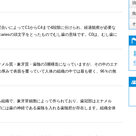
治
虫
そ
合いによってC1からC4まで4段階に分けられ、経過観察が必要な
cariesの頭文字をとったものでむし歯の意味です。C0は、むし歯に
ナメル質・象牙質・歯髄の3層構造になっていますが、その中のエナ
の厚みで表面を覆っていて人体の組織の中では最も硬く、96％の無
る組織で、象牙芽細胞によって作られており、歯冠部はエナメル
部には歯の神経である歯髄を入れる歯髄腔が存在します。組織全体