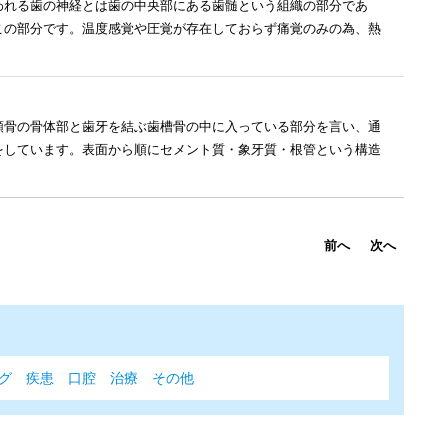
われる歯の神経とは歯の中央部にある歯髄という組織の部分であ
この部分です。温度感覚や圧覚が存在しておらず痛覚のみの為、熱
顎骨の骨体部と歯牙を結ぶ歯槽骨の中に入っている部分を言い、通
をしています。表面から順にセメント質・象牙質・根管という構造
前へ
次へ
グ
疾患
口腔
治療
その他