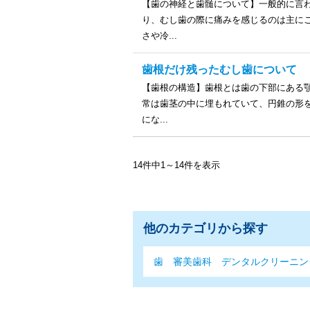
【歯の神経と歯髄について】一般的に言
り、むし歯の際に痛みを感じるのは主に
さや冷...
歯根だけ残ったむし歯について
【歯根の構造】歯根とは歯の下部にある
常は歯茎の中に埋もれていて、円錐の形
にな...
14件中1～14件を表示
他のカテゴリから探す
歯
審美歯科
デンタルクリーニン