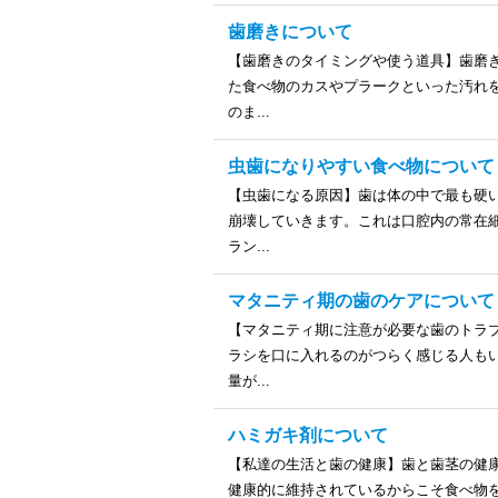
歯磨きについて
【歯磨きのタイミングや使う道具】歯磨
た食べ物のカスやプラークといった汚れ
のま...
虫歯になりやすい食べ物について
【虫歯になる原因】歯は体の中で最も硬
崩壊していきます。これは口腔内の常在
ラン...
マタニティ期の歯のケアについて
【マタニティ期に注意が必要な歯のトラ
ラシを口に入れるのがつらく感じる人も
量が...
ハミガキ剤について
【私達の生活と歯の健康】歯と歯茎の健
健康的に維持されているからこそ食べ物