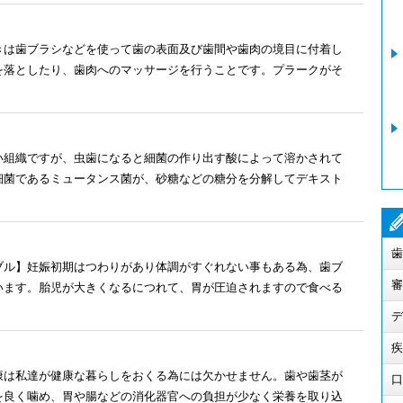
きは歯ブラシなどを使って歯の表面及び歯間や歯肉の境目に付着し
を落としたり、歯肉へのマッサージを行うことです。プラークがそ
い組織ですが、虫歯になると細菌の作り出す酸によって溶かされて
細菌であるミュータンス菌が、砂糖などの糖分を分解してデキスト
歯
ブル】妊娠初期はつわりがあり体調がすぐれない事もある為、歯ブ
審
います。胎児が大きくなるにつれて、胃が圧迫されますので食べる
デ
疾
康は私達が健康な暮らしをおくる為には欠かせません。歯や歯茎が
口
を良く噛め、胃や腸などの消化器官への負担が少なく栄養を取り込