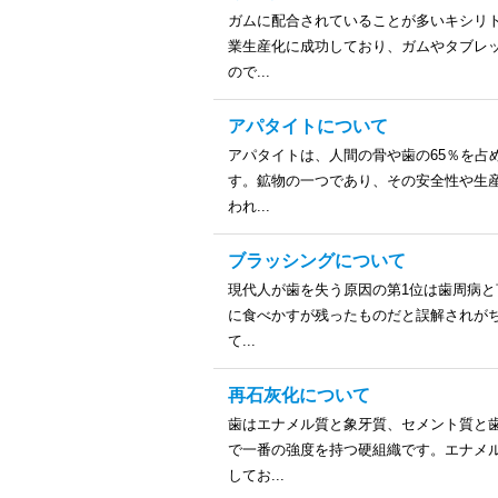
ガムに配合されていることが多いキシリ
業生産化に成功しており、ガムやタブレ
ので...
アパタイトについて
アパタイトは、人間の骨や歯の65％を占
す。鉱物の一つであり、その安全性や生
われ...
ブラッシングについて
現代人が歯を失う原因の第1位は歯周病
に食べかすが残ったものだと誤解されがち
て...
再石灰化について
歯はエナメル質と象牙質、セメント質と
で一番の強度を持つ硬組織です。エナメル
してお...